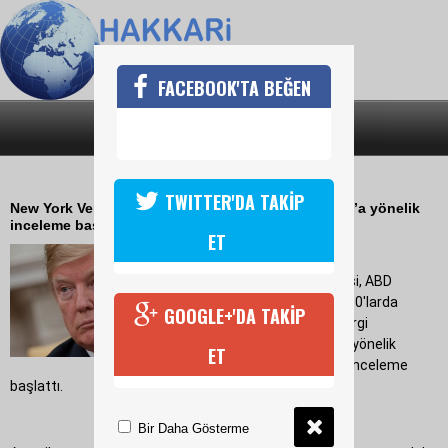
FACEBOOK'TA BEĞEN
SON DAKİKA
KATEGORİLER
TRUMP'A VERGİ SORUŞTURMASI
TWITTER'DA TAKİP
New York Vergi Dairesi ABD Başkanı Donald Trump’a yönelik
inceleme başlattı.
ET
03 Ekim 2018 Çarşamba 11:25
New York Eyaleti Vergi Dairesi, ABD
Başkanı Donald Trump'ın 1990'larda
GOOGLE+'DA TAKİP
ailesinin milyonlarca dolar vergi
kaçırmasına yardım ettiğine yönelik
ET
ortaya atılan iddialara ilişkin inceleme
başlattı.
Bir Daha Gösterme