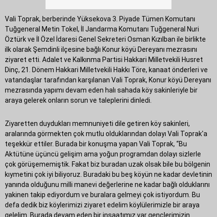
Vali Toprak, berberinde Yüksekova 3. Piyade Tümen Komutanı
Tuğgeneral Metin Tokel, İl Jandarma Komutanı Tuğgeneral Nuri
Öztürk ve İl Özel İdaresi Genel Sekreteri Osman Kızılban ile birlikte
ilk olarak Şemdinli ilçesine bağlı Konur köyü Dereyanı mezrasını
ziyaret etti. Adalet ve Kalkınma Partisi Hakkari Milletvekili Husret
Dinç, 21. Dönem Hakkari Milletvekili Hakkı Töre, kanaat önderleri ve
vatandaşlar tarafından karşılanan Vali Toprak, Konur köyü Dereyanı
mezrasında yapımı devam eden halı sahada köy sakinleriyle bir
araya gelerek onların sorun ve taleplerini dinledi.
Ziyaretten duydukları memnuniyeti dile getiren köy sakinleri,
aralarında görmekten çok mutlu olduklarından dolayı Vali Toprak'a
teşekkür ettiler. Burada bir konuşma yapan Vali Toprak, “Bu
Aktütüne üçüncü gelişim ama yoğun programdan dolayı sizlerle
çok görüşememiştik. Fakat biz buradan uzak olsak bile bu bölgenin
kıymetini çok iyi biliyoruz. Buradaki bu beş köyün ne kadar devletinin
yanında olduğunu milli manevi değerlerine ne kadar bağlı olduklarını
yakinen takip ediyordum ve buralara gelmeyi çok istiyordum. Bu
defa dedik biz köylerimizi ziyaret edelim köylülerimizle bir araya
gelelim. Burada devam eden bir inşaatımız var gençlerimizin