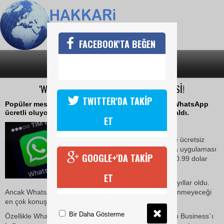
FACEBOOK'TA BEĞEN
SON DAKİKA
KATEGORİLER
'WHATSAPP ÜCRETLİ OLUYOR' TEHLİKESİ!
TWITTER'DA TAKİP
Popüler mesajlaşma uygulaması WhatsApp`taki "WhatsApp
ücretli oluyor" tehlikesi pek çok kullanıcıyı hedef aldı.
ET
23 Ocak 2018 Salı 11:10
Kullanıma girdiği ilk dönemde ücretsiz
olmayan popüler mesajlaşma uygulaması
GOOGLE+'DA TAKİP
WhatsApp, kullanıcılarından 0.99 dolar
gibi bir ücret alıyordu.
ET
Bu uygulama ortadan kalkalı yıllar oldu.
Ancak WhatsApp`ın hala paralı döneme geri dönüp dönmeyeceği
en çok konuşulan konulardan biri.
Bir Daha Gösterme
Özellikle WhatsApp`ın iş odaklı sürümü olan WhatsApp Business`ı