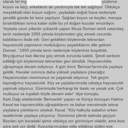
olarak tel örgülerle oluşturulan koridorda sıraya dizilen yüzlerce
koyun ve keçi, erkeklerin de yardımıyla tek tek sağılıyor. Oldukça
meşakkatli olan koyun sağımı, yayladaki soğuk hava nedeniyle
şimdilik günde bir kere yapılıyor. Sağılan koyun ve keçiler, meraya
bırakıldıktan sonra kalan sütle bu yıl doğan kuzular emziriliyor.
Yaylada uzun yıllardır çobanlık yapan Musa Duman isimli vatandaş,
terör nedeniyle 1993 yılında köylerinden göç etmek zorunda
kaldıklarını ifade etti. Geri geldikleri köylerinde tekrardan
hayvancılık yapmanın mutluluğunu yaşadıklarını dile getiren
Duman, “1993 yılında terör nedeniyle köylerimiz boşaltıldı.
Birçoğumuz batı illerine göç etmek zorunda kaldık. Şimdi serbest
edildiği için köylerimize tekrardan geri döndük. Hayvancılıkla
uğraşmaya devam ediyoruz. 4 gün önce 'Berivan'larımızla yaylaya
geldik. Havalar ısınınca daha yüksek yaylalara çıkacağız.
Hayatımızdan memnunuz ve yaşamak istiyoruz. Tek geçim
kaynağımız hayvancılık. Köy ve yaylalarımızda rahatça hayvancılık
yapmak istiyoruz. Üzerimizde herhangi bir baskı ve yasak yok. Çok
mutluyuz ve inşallah böyle devam eder” diye konuştu.
Kato Dağı eteklerinde 'Berivanlık' yapan ve Kürtçe konuşan Halime
Kaval ise hayvancılıkla uğraştıklarını ve bahar mevsimiyle tekrar
yaylalara çıktıklarını söyledi. Kaval, “Köy halkıyla sabahın erken
saatlerinde yaylaya çıkıyoruz. Günümüz piknik tadında geçiyor.
Bazıları için buradaki işimiz oldukça zor görünüyor olabilir, ama bize
göre pek zor değil. Koyunlarımızdan elde ettiğimiz sütleri eve