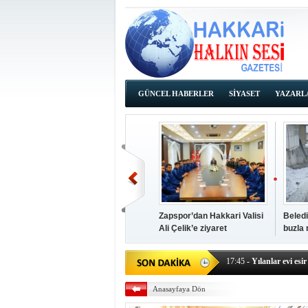
GÜNCEL HABERLER
SİYASET
YAZARL
İHALE İLANLARI
Zapspor’dan Hakkari Valisi
Beledi
Ali Çelik’e ziyaret
buzla
14:38
- Başkan Kaya, Od
17:45
- Yılanlar evi esir 
17:43
- Hakkari Cumhur
17:39
- Güneydoğu'dan B
Anasayfaya Dön
17:37
- Başkan Büyüksu:
17:35
- Hakkari'ye Raf