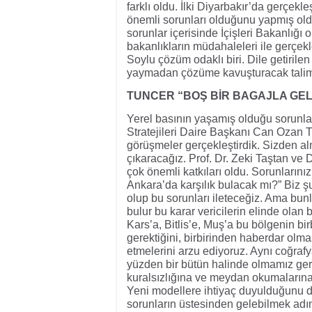
farklı oldu. İlki Diyarbakır’da gerçekle
önemli sorunları olduğunu yapmış ol
sorunlar içerisinde İçişleri Bakanlığı 
bakanlıkların müdahaleleri ile gerçe
Soylu çözüm odaklı biri. Dile getirilen 
yaymadan çözüme kavuşturacak talimatla
TUNCER “BOŞ BİR BAGAJLA GEL
Yerel basının yaşamış olduğu sorunları 
Stratejileri Daire Başkanı Can Ozan T
görüşmeler gerçekleştirdik. Sizden a
çıkaracağız. Prof. Dr. Zeki Taştan v
çok önemli katkıları oldu. Sorunlarınız
Ankara’da karşılık bulacak mı?” Biz şu
olup bu sorunları ileteceğiz. Ama bunl
bulur bu karar vericilerin elinde olan 
Kars’a, Bitlis’e, Muş’a bu bölgenin bir
gerektiğini, birbirinden haberdar olması
etmelerini arzu ediyoruz. Aynı coğrafy
yüzden bir bütün halinde olmamız gere
kuralsızlığına ve meydan okumalarına ka
Yeni modellere ihtiyaç duyulduğunu d
sorunların üstesinden gelebilmek adı