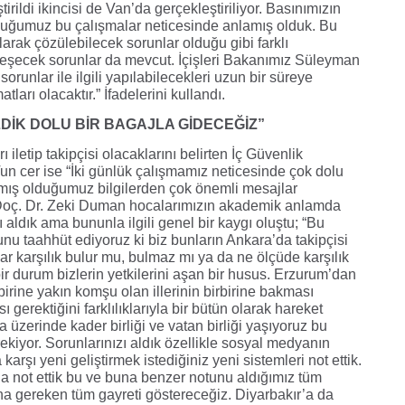
ştirildi ikincisi de Van’da gerçekleştiriliyor. Basınımızın
duğumuz bu çalışmalar neticesinde anlamış olduk. Bu
olarak çözülebilecek sorunlar olduğu gibi farklı
kleşecek sorunlar da mevcut. İçişleri Bakanımız Süleyman
sorunlar ile ilgili yapılabilecekleri uzun bir süreye
rı olacaktır.” İfadelerini kullandı.
DİK DOLU BİR BAGAJLA GİDECEĞİZ”
iletip takipçisi olacaklarını belirten İç Güvenlik
un cer ise “İki günlük çalışmamız neticesinde çok dolu
lmış olduğumuz bilgilerden çok önemli mesajlar
e Doç. Dr. Zeki Duman hocalarımızın akademik anlamda
ı aldık ama bununla ilgili genel bir kaygı oluştu; “Bu
nu taahhüt ediyoruz ki biz bunların Ankara’da takipçisi
ar karşılık bulur mu, bulmaz mı ya da ne ölçüde karşılık
bir durum bizlerin yetkilerini aşan bir husus. Erzurum’dan
birine yakın komşu olan illerinin birbirine bakması
 gerektiğini farklılıklarıyla bir bütün olarak hareket
a üzerinde kader birliği ve vatan birliği yaşıyoruz bu
kiyor. Sorunlarınızı aldık özellikle sosyal medyanın
rşı yeni geliştirmek istediğiniz yeni sistemleri not ettik.
a not ettik bu ve buna benzer notunu aldığımız tüm
na gereken tüm gayreti göstereceğiz. Diyarbakır’a da