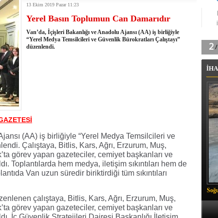
13 Ekim 2019 Pazar 11:23
k'ın izini köylüler buldu
Yerel Basın Toplumun Can Damarıdır
na karşı aşılanıyor
ortasında kış manzarası
Van’da, İçişleri Bakanlığı ve Anadolu Ajansı (AA) iş birliğiyle
 Vadisi'nde tarihi güreş finali
“Yerel Medya Temsilcileri ve Güvenlik Bürokratları Çalıştayı”
düzenlendi.
26 il başkanını görevden aldı
m Vadisi'nde şampiyonluk mücadelesi start aldı
İHA
 Çelik, Aşiret Lideri Keskin'i ziyaret etti
ilogram Esrar ele geçirildi
ı Ali Çelik Hakkari’de sevgi seli
GAZETESİ
jansı (AA) iş birliğiyle “Yerel Medya Temsilcileri ve
lendi. Çalıştaya, Bitlis, Kars, Ağrı, Erzurum, Muş,
ak’ta görev yapan gazeteciler, cemiyet başkanları ve
ldı. Toplantılarda hem medya, iletişim sıkıntıları hem de
ntıda Van uzun süredir biriktirdiği tüm sıkıntıları
Soğu
düzenlenen çalıştaya, Bitlis, Kars, Ağrı, Erzurum, Muş,
ak’ta görev yapan gazeteciler, cemiyet başkanları ve
dı. İç Güvenlik Stratejileri Dairesi Başkanlığı İletişim