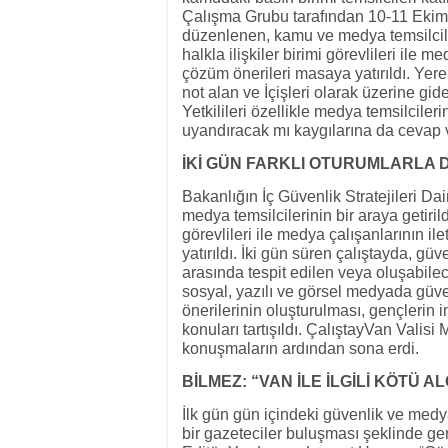
Çalışma Grubu tarafından 10-11 Ekim ta
düzenlenen, kamu ve medya temsilciler
halkla ilişkiler birimi görevlileri ile m
çözüm önerileri masaya yatırıldı. Yere
not alan ve İçişleri olarak üzerine gid
Yetkilileri özellikle medya temsilciler
uyandıracak mı kaygılarına da cevap 
İKİ GÜN FARKLI OTURUMLARLA 
Bakanlığın İç Güvenlik Stratejileri Da
medya temsilcilerinin bir araya getiril
görevlileri ile medya çalışanlarının il
yatırıldı. İki gün süren çalıştayda, gü
arasında tespit edilen veya oluşabile
sosyal, yazılı ve görsel medyada güve
önerilerinin oluşturulması, gençlerin in
konuları tartışıldı. ÇalıştayVan Valisi
konuşmaların ardından sona erdi.
BİLMEZ: “VAN İLE İLGİLİ KÖTÜ A
İlk gün gün içindeki güvenlik ve me
bir gazeteciler buluşması şeklinde ger