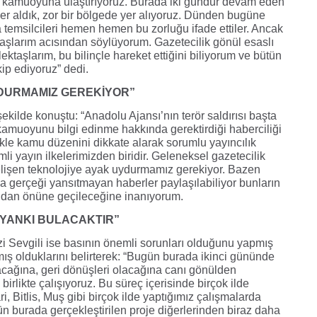
k kamuoyuna ulaştırıyoruz. Burada iki gündür devam eden
 yer aldık, zor bir bölgede yer alıyoruz. Dünden bugüne
emsilcileri hemen hemen bu zorluğu ifade ettiler. Ancak
ktaşlarım acısından söylüyorum. Gazetecilik gönül esaslı
ektaşlarım, bu bilinçle hareket ettiğini biliyorum ve bütün
ip ediyoruz” dedi.
YDURMAMIZ GEREKİYOR”
ilde konuştu: “Anadolu Ajansı’nın terör saldırısı başta
amuoyunu bilgi edinme hakkında gerektirdiği haberciliği
kle kamu düzenini dikkate alarak sorumlu yayıncılık
li yayın ilkelerimizden biridir. Geleneksel gazetecilik
 gelişen teknolojiye ayak uydurmamız gerekiyor. Bazen
a gerçeği yansıtmayan haberler paylaşılabiliyor bunların
ndan önüne geçileceğine inanıyorum.
Z YANKI BULACAKTIR”
zi Sevgili ise basının önemli sorunları olduğunu yapmış
mış olduklarını belirterek: “Bugün burada ikinci gününde
acağına, geri dönüşleri olacağına canı gönülden
birlikte çalışıyoruz. Bu süreç içerisinde birçok ilde
i, Bitlis, Muş gibi birçok ilde yaptığımız çalışmalarda
gün burada gerçekleştirilen proje diğerlerinden biraz daha