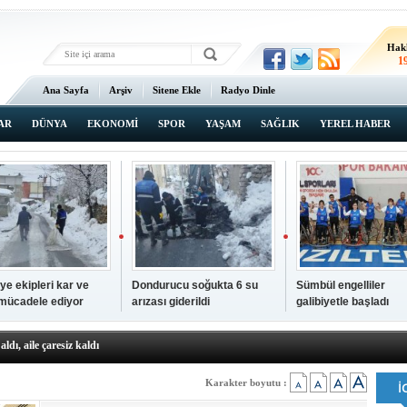
Hak
1
Ana Sayfa
Arşiv
Sitene Ekle
Radyo Dinle
AR
DÜNYA
EKONOMİ
SPOR
YAŞAM
SAĞLIK
YEREL HABER
ye ekipleri kar ve
Dondurucu soğukta 6 su
Sümbül engelliler
 mücadele ediyor
arızası giderildi
galibiyetle başladı
a ve sendika temsilcilerini ağırladı
aldı, aile çaresiz kaldı
iyet Başsavcısı Ufuk Turan görevine başladı
erçelan'a serinlik yolculuğu
 Gençlerimiz için geleceğe yatırım yapıyoruz
Karakter boyutu :
tingde Çifte Gurur