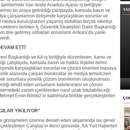
rihlerinde Van ilinde Anadolu Ajansı iş birliğiyle
YA
inin bir araya getirildiği çalıştayda, kamuda basın ve
edya çalışanlarının iletişimde karşılaştıkları sorunlar ve
l medya kuruluşlarının yaşamış oldukları birçok sıkıntıyı
eceklerini belirten İç Güvenlik Stratejileri Daire Başkanlığı
inin dile getirmiş oldukları sorunların Ankara’da yankı
verdi.
DEVAM ETTİ
iresi Başkanlığı ve AA iş birliğiyle düzenlenen, kamu ve
diği çalıştayda, kamuda basın ve halkla ilişkiler birimi
etişimde karşılaştıkları sorunlar ve çözüm önerileri masaya
venlik alanında çalışan bürokratlar ile medya temsilcileri
cek sorunlara yönelik çözüm önerilerinin oluşturulması,
nliği tehdit eden unsurların belirlenmesi ve çözüm
ternetteki zararlı içeriklerden nasıl uzak tutulabileceği
 Mehmet Emin Bilmez’in katılımıyla birlikte gerçekleştirilen
ÇO
LGILAR YIKILIYOR”
dya görüşmeleri üzerine devam eden akşamında ise genel
çekleştirilen Çalıştay’ın ikinci gününde, AA Yurt Haberleri