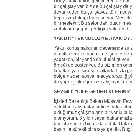
Dünya’daki bütün gelişmeleri de Tür
bir çalıştay var, biz de bu çalıştay da
devam eden bu çalıştayda tüm medya t
hepimizin bildiği bir konu var. Mesle
bir meslektir. Bu salondaki bütün mesl
zorluklara göğüs gerdiğini yakinen tak
YAKUT: “TEKNOLOJİYE AYAK U
Yakut konuşmalarının devamında şu şek
olmak üzere ve önemli gelişmelerde k
yaparken, bir yanda da ulusal güvenli
örneği de gösteriyor. Bu bizim en önem
kuralları yanı sıra son yıllarda hızla
bölgemizden sosyal medya aracılığıyl
da yapmış olduğumuz çalıştayın ardı
SEVGİLİ: “DİLE GETİRDİKLERİNİ
İçişleri Bakanlığı Bakan Müşaviri Fev
oldukları çalışmalar neticesinde anla
olduğumuz çalışmaların bir yankı bul
inanıyorum. 3 yıldır sayın bakanımızla 
basınla sürekli bir arada olduk. Hakkâr
basın ile sürekli bir araya geldik. Bu