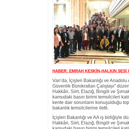
17:32
- Dağcı Yüksel Işı
17:30
- Hayvanlar Şarbo
17:27
- Hakkari'de yaz 
19:22
- Cennet-Cehennem
19:19
- CHP Hakkari ve 
19:17
- Cennet Cehenne
19:13
- Bakan Yardımcısı
19:10
- Hakkari'de 503 k
19:08
- Bakan Yardımcıs
HABER: EMRAH KESKİN-HALKIN SESİ 
Van’da, İçişleri Bakanlığı ve Anadolu A
Güvenlik Bürokratları Çalıştayı” düzen
Hakkâri, Siirt, Elazığ, Bingöl ve Şırn
kamudaki basın birimi temsilcileri katı
kente dair sorunların konuşulduğu topla
bakanlık temsilcilerine iletti.
İçişleri Bakanlığı ve AA iş birliğiyle 
Hakkâri, Siirt, Elazığ, Bingöl ve Şırn
kamudaki basın birimi temsilcileri katıl