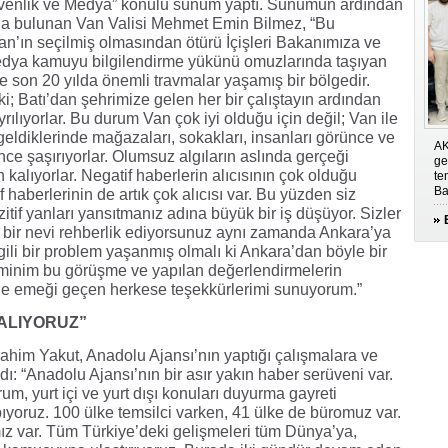
üvenlik ve Medya” konulu sunum yaptı. Sunumun ardından
larda bulunan Van Valisi Mehmet Emin Bilmez, “Bu
an’ın seçilmiş olmasından ötürü İçişleri Bakanımıza ve
edya kamuyu bilgilendirme yükünü omuzlarında taşıyan
e son 20 yılda önemli travmalar yaşamış bir bölgedir.
ki; Batı’dan şehrimize gelen her bir çalıştayın ardından
ılıyorlar. Bu durum Van çok iyi olduğu için değil; Van ile
ya geldiklerinde mağazaları, sokakları, insanları görünce ve
AK
ce şaşırıyorlar. Olumsuz algıların aslında gerçeği
ge
alıyorlar. Negatif haberlerin alıcısının çok olduğu
te
Ba
 haberlerinin de artık çok alıcısı var. Bu yüzden siz
tif yanları yansıtmanız adına büyük bir iş düşüyor. Sizler
 bir nevi rehberlik ediyorsunuz aynı zamanda Ankara’ya
gili bir problem yaşanmış olmalı ki Ankara’dan böyle bir
 Eminim bu görüşme ve yapılan değerlendirmelerin
jede emeği geçen herkese teşekkürlerimi sunuyorum.”
 ALIYORUZ”
him Yakut, Anadolu Ajansı’nın yaptığı çalışmalara ve
ı: “Anadolu Ajansı’nın bir asır yakın haber serüveni var.
m, yurt içi ve yurt dışı konuları duyurma gayreti
pıyoruz. 100 ülke temsilci varken, 41 ülke de büromuz var.
z var. Tüm Türkiye’deki gelişmeleri tüm Dünya’ya,