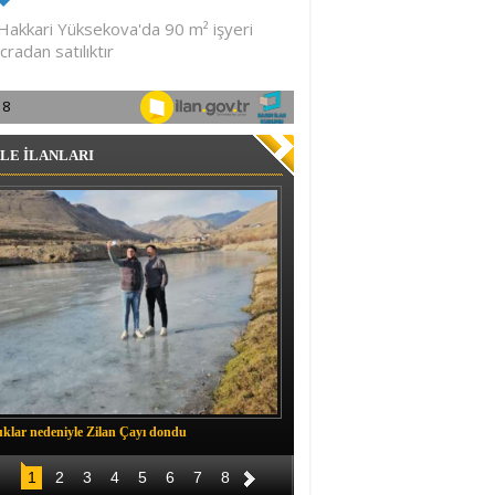
LE İLANLARI
klar nedeniyle Zilan Çayı dondu
Müftü Okuş, Durankaya'da halkla b
1
2
3
4
5
6
7
8