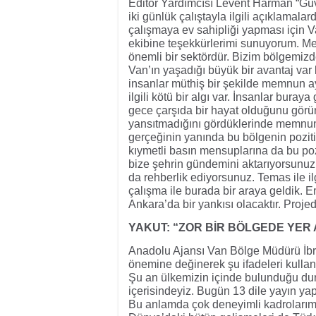
Editör Yardımcısı Levent Harman “G
iki günlük çalıştayla ilgili açıklama
çalışmaya ev sahipliği yapması için V
ekibine teşekkürlerimi sunuyorum. M
önemli bir sektördür. Bizim bölgemizd
Van’ın yaşadığı büyük bir avantaj var 
insanlar müthiş bir şekilde memnun ayr
ilgili kötü bir algı var. İnsanlar bura
gece çarşıda bir hayat olduğunu görün
yansıtmadığını gördüklerinde memnun k
gerçeğinin yanında bu bölgenin pozitif
kıymetli basın mensuplarına da bu pozi
bize şehrin gündemini aktarıyorsunuz
da rehberlik ediyorsunuz. Temas ile il
çalışma ile burada bir araya geldik.
Ankara’da bir yankısı olacaktır. Pro
YAKUT: “ZOR BİR BÖLGEDE YER
Anadolu Ajansı Van Bölge Müdürü İbra
önemine değinerek şu ifadeleri kulland
Şu an ülkemizin içinde bulunduğu duru
içerisindeyiz. Bugün 13 dile yayın ya
Bu anlamda çok deneyimli kadrolarımı