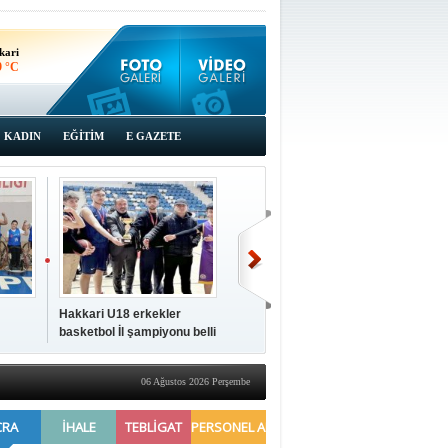
kari
9 °C
KADIN
EĞİTİM
E GAZETE
Hakkari U18 erkekler
Hakkari'de 2025 Yılı
İki a
basketbol İl şampiyonu belli
Yönetimi Gözden Geçirme
ziya
oldu
Toplantısı yapıldı
06 Ağustos 2026 Perşembe