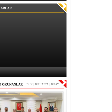
ZARLAR
K OKUNANLAR
DÜN
|
BU HAFTA
|
BU AY