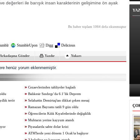
ve değerleri ile barışık insan karakterinin gelişimine ön ayak
YA
Bu haber toplam 1064 defa okunmuştur
umblr
StumbleUpon
Digg
Delicious
Arkadaşına Gönder
Yazdır
Yukarı
re henüz yorum eklenmemiştir.
Cezaevlerinden tahliyeler başladı
 oldu
Balıkesir Sındırgı’da 6.1’lik Deprem
ıllık terör
Selahattin Demirtaş'tan dikkat çeken mesaj
ÇO
Ramazan Bayramı tatili 9 gün oldu
Öğrencilerin Kılık Kıyafetlerinde değişiklik
Muhtarın yerine kayyum atandı
ıyor
Piyasalarda sahte dolar krizi
ATM'lerde yeni dönem 1 Ocak'ta başlıyor
3 belediye ye kayyum atandı