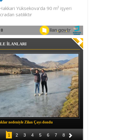
LE İLANLARI
klar nedeniyle Zilan Çayı dondu
Müftü Okuş, Durankaya'da halkla b
1
2
3
4
5
6
7
8