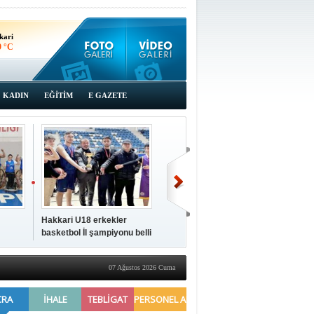
kari
9 °C
KADIN
EĞİTİM
E GAZETE
Hakkari U18 erkekler
Hakkari'de 2025 Yılı
İki a
basketbol İl şampiyonu belli
Yönetimi Gözden Geçirme
ziya
oldu
Toplantısı yapıldı
07 Ağustos 2026 Cuma