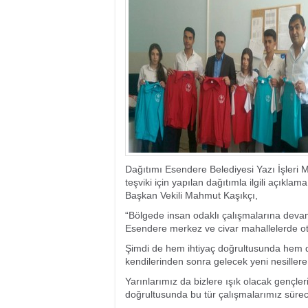
17:35
- Hakkari'ye Raf
17:32
- Dağcı Yüksel Işı
17:30
- Hayvanlar Şarbo
17:27
- Hakkari'de yaz 
19:22
- Cennet-Cehennem
19:19
- CHP Hakkari ve 
19:17
- Cennet Cehenne
19:13
- Bakan Yardımcısı
19:10
- Hakkari'de 503 k
19:08
- Bakan Yardımcıs
Dağıtımı Esendere Belediyesi Yazı İşleri 
teşviki için yapılan dağıtımla ilgili açı
Başkan Vekili Mahmut Kaşıkçı,
“Bölgede insan odaklı çalışmalarına devam 
Esendere merkez ve civar mahallelerde otu
Şimdi de hem ihtiyaç doğrultusunda hem de
kendilerinden sonra gelecek yeni nesiller
Yarınlarımız da bizlere ışık olacak gençleri
doğrultusunda bu tür çalışmalarımız sürece