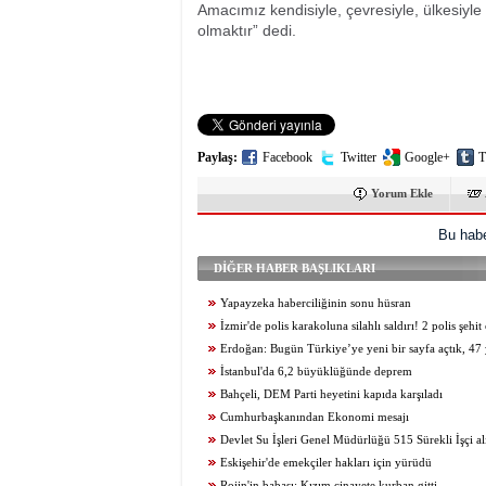
Amacımız kendisiyle, çevresiyle, ülkesiyle 
olmaktır” dedi.
Paylaş:
Facebook
Twitter
Google+
T
Yorum Ekle
Bu habe
DİĞER HABER BAŞLIKLARI
Yapayzeka haberciliğinin sonu hüsran
İzmir'de polis karakoluna silahlı saldırı! 2 polis şehit
Erdoğan: Bugün Türkiye’ye yeni bir sayfa açtık, 47 y
belası bitiş sürecine girdi
İstanbul'da 6,2 büyüklüğünde deprem
Bahçeli, DEM Parti heyetini kapıda karşıladı
Cumhurbaşkanından Ekonomi mesajı
Devlet Su İşleri Genel Müdürlüğü 515 Sürekli İşçi al
Eskişehir'de emekçiler hakları için yürüdü
Rojin'in babası: Kızım cinayete kurban gitti