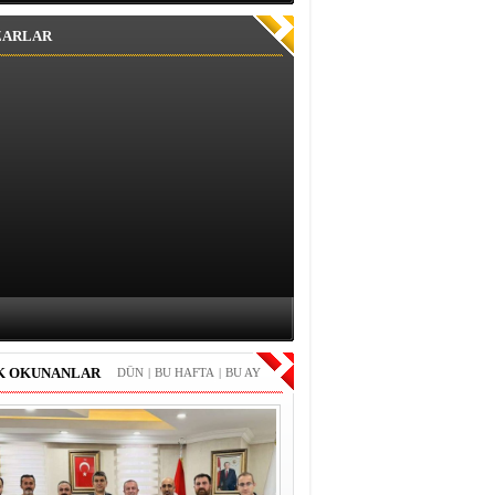
ZARLAR
K OKUNANLAR
DÜN
|
BU HAFTA
|
BU AY