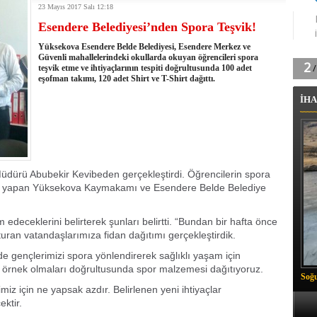
23 Mayıs 2017 Salı 12:18
tingde Çifte Gurur
Esendere Belediyesi’nden Spora Teşvik!
k'ın izini köylüler buldu
na karşı aşılanıyor
Yüksekova Esendere Belde Belediyesi, Esendere Merkez ve
ortasında kış manzarası
Güvenli mahallelerindeki okullarda okuyan öğrencileri spora
teşvik etme ve ihtiyaçlarının tespiti doğrultusunda 100 adet
 Vadisi'nde tarihi güreş finali
eşofman takımı, 120 adet Shirt ve T-Shirt dağıttı.
26 il başkanını görevden aldı
İHA
m Vadisi'nde şampiyonluk mücadelesi start aldı
 Çelik, Aşiret Lideri Keskin'i ziyaret etti
ilogram Esrar ele geçirildi
ı Ali Çelik Hakkari’de sevgi seli
Müdürü Abubekir Kevibeden gerçekleştirdi. Öğrencilerin spora
klama yapan Yüksekova Kaymakamı ve Esendere Belde Belediye
edeceklerini belirterek şunları belirtti. “Bundan bir hafta önce
ran vatandaşlarımıza fidan dağıtımı gerçekleştirdik.
 gençlerimizi spora yönlendirerek sağlıklı yaşam için
e örnek olmaları doğrultusunda spor malzemesi dağıtıyoruz.
Soğu
miz için ne yapsak azdır. Belirlenen yeni ihtiyaçlar
ktir.