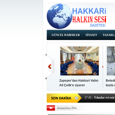
GÜNCEL HABERLER
SİYASET
YAZARL
İHALE İLANLARI
Zapspor’dan Hakkari Valisi
Beledi
Ali Çelik’e ziyaret
buzla
14:38
- Başkan Kaya, Od
17:45
- Yılanlar evi esir 
17:43
- Hakkari Cumhur
Anasayfaya Dön
17:39
- Güneydoğu'dan B
17:37
- Başkan Büyüksu: