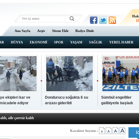
Hak
1
Ana Sayfa
Arşiv
Sitene Ekle
Radyo Dinle
AR
DÜNYA
EKONOMİ
SPOR
YAŞAM
SAĞLIK
YEREL HABER
ye ekipleri kar ve
Dondurucu soğukta 6 su
Sümbül engelliler
 mücadele ediyor
arızası giderildi
galibiyetle başladı
a ve sendika temsilcilerini ağırladı
aldı, aile çaresiz kaldı
iyet Başsavcısı Ufuk Turan görevine başladı
erçelan'a serinlik yolculuğu
Karakter boyutu :
 Gençlerimiz için geleceğe yatırım yapıyoruz