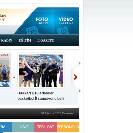
kari
0 °C
KADIN
EĞİTİM
E GAZETE
Hakkari U18 erkekler
Hakkari'de 2025 Yılı
İki a
basketbol İl şampiyonu belli
Yönetimi Gözden Geçirme
ziya
oldu
Toplantısı yapıldı
08 Ağustos 2026 Cumartesi