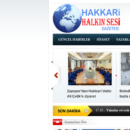
GÜNCEL HABERLER
SİYASET
YAZARL
İHALE İLANLARI
Zapspor’dan Hakkari Valisi
Beledi
Ali Çelik’e ziyaret
buzla
14:38
- Başkan Kaya, Od
17:45
- Yılanlar evi esir 
17:43
- Hakkari Cumhur
Anasayfaya Dön
17:39
- Güneydoğu'dan B
17:37
- Başkan Büyüksu: