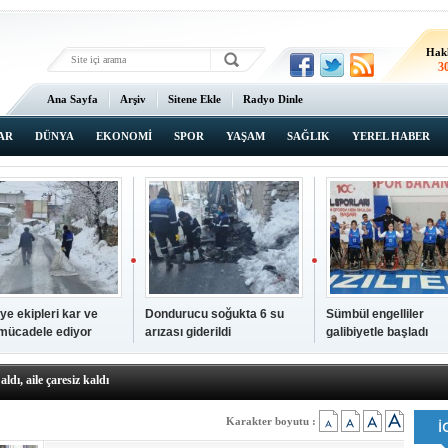
Hak
3
Ana Sayfa
Arşiv
Sitene Ekle
Radyo Dinle
AR
DÜNYA
EKONOMİ
SPOR
YAŞAM
SAĞLIK
YEREL HABER
ye ekipleri kar ve
Dondurucu soğukta 6 su
Sümbül engelliler
 mücadele ediyor
arızası giderildi
galibiyetle başladı
a ve sendika temsilcilerini ağırladı
aldı, aile çaresiz kaldı
iyet Başsavcısı Ufuk Turan görevine başladı
erçelan'a serinlik yolculuğu
Karakter boyutu :
 Gençlerimiz için geleceğe yatırım yapıyoruz