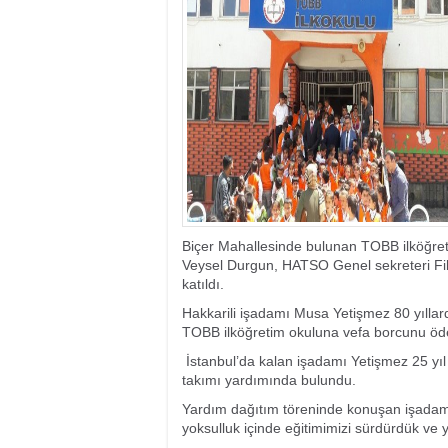
17:35
- Hakkari'ye Raf
17:32
- Dağcı Yüksel Işı
17:30
- Hayvanlar Şarbo
17:27
- Hakkari'de yaz 
19:22
- Cennet-Cehennem
19:19
- CHP Hakkari ve 
19:17
- Cennet Cehenne
19:13
- Bakan Yardımcısı
19:10
- Hakkari'de 503 k
19:08
- Bakan Yardımcıs
Biçer Mahallesinde bulunan TOBB ilköğret
Veysel Durgun, HATSO Genel sekreteri Fi
katıldı.
Hakkarili işadamı Musa Yetişmez 80 yıllar
TOBB ilköğretim okuluna vefa borcunu öd
İstanbul’da kalan işadamı Yetişmez 25 yı
takımı yardımında bulundu.
Yardım dağıtım töreninde konuşan işadamı
yoksulluk içinde eğitimimizi sürdürdük ve 