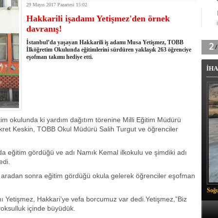
29 Mayıs 2017 Pazartesi 15:02
tingde Çifte Gurur
Hakkarili işadamı Yetişmez'den örnek
k'ın izini köylüler buldu
davranış!
na karşı aşılanıyor
ortasında kış manzarası
İstanbul’da yaşayan Hakkarili iş adamı Musa Yetişmez, TOBB
 Vadisi'nde tarihi güreş finali
İlköğretim Okulunda eğitimlerini sürdüren yaklaşık 263 öğrenciye
eşofman takımı hediye etti.
26 il başkanını görevden aldı
İHA
m Vadisi'nde şampiyonluk mücadelesi start aldı
 Çelik, Aşiret Lideri Keskin'i ziyaret etti
ilogram Esrar ele geçirildi
ı Ali Çelik Hakkari’de sevgi seli
im okulunda ki yardım dağıtım törenine Milli Eğitim Müdürü
kret Keskin, TOBB Okul Müdürü Salih Turgut ve öğrenciler
da eğitim gördüğü ve adı Namık Kemal ilkokulu ve şimdiki adı
edi.
l aradan sonra eğitim gördüğü okula gelerek öğrenciler eşofman
Soğu
 Yetişmez, Hakkari’ye vefa borcumuz var dedi.Yetişmez,”Biz
yoksulluk içinde büyüdük.