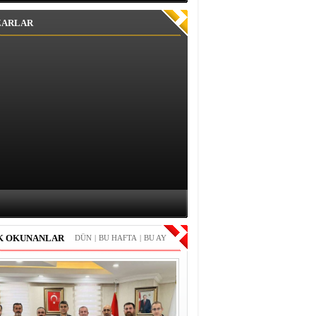
ZARLAR
K OKUNANLAR
DÜN
|
BU HAFTA
|
BU AY