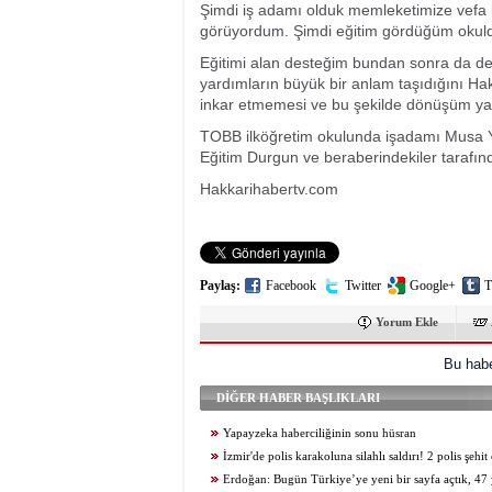
Şimdi iş adamı olduk memleketimize vefa bo
görüyordum. Şimdi eğitim gördüğüm okul
Eğitimi alan desteğim bundan sonra da de
yardımların büyük bir anlam taşıdığını Hak
inkar etmemesi ve bu şekilde dönüşüm ya
TOBB ilköğretim okulunda işadamı Musa Ye
Eğitim Durgun ve beraberindekiler tarafın
Hakkarihabertv.com
Paylaş:
Facebook
Twitter
Google+
T
Yorum Ekle
Bu habe
DİĞER HABER BAŞLIKLARI
Yapayzeka haberciliğinin sonu hüsran
İzmir'de polis karakoluna silahlı saldırı! 2 polis şehit
Erdoğan: Bugün Türkiye’ye yeni bir sayfa açtık, 47 y