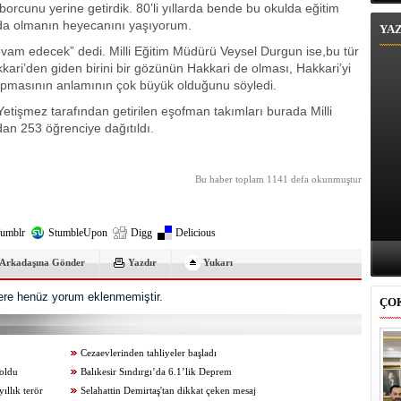
rcunu yerine getirdik. 80’li yıllarda bende bu okulda eğitim
da olmanın heyecanını yaşıyorum.
YA
vam edecek” dedi. Milli Eğitim Müdürü Veysel Durgun ise,bu tür
kari’den giden birini bir gözünün Hakkari de olması, Hakkari’yi
pmasının anlamının çok büyük olduğunu söyledi.
tişmez tarafından getirilen eşofman takımları burada Milli
dan 253 öğrenciye dağıtıldı.
Bu haber toplam 1141 defa okunmuştur
umblr
StumbleUpon
Digg
Delicious
Arkadaşına Gönder
Yazdır
Yukarı
re henüz yorum eklenmemiştir.
ÇO
Cezaevlerinden tahliyeler başladı
 oldu
Balıkesir Sındırgı’da 6.1’lik Deprem
ıllık terör
Selahattin Demirtaş'tan dikkat çeken mesaj