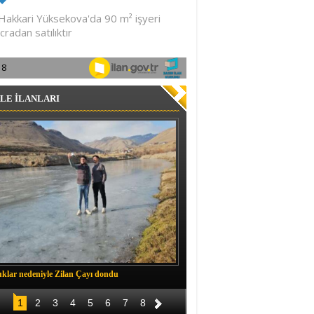
LE İLANLARI
klar nedeniyle Zilan Çayı dondu
Müftü Okuş, Durankaya'da halkla b
1
2
3
4
5
6
7
8