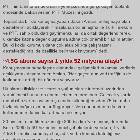
PTT’nin Eminönü’ndeki tarihi yerleşkesinde gerçekleşen toplantı
öncesinde Bakan Arslan PTT Müzesi’ni gezdi.
Toplantıda bir de konuşma yapan Bakan Arslan, anlaşmaya olan
desteklerini açıklayarak, “İmzalanan bir anlaşma ile Türk Telekom
ve PTT, sahip oldukları gayrimenkulları da ortak değerlendirerek,
ülkemize katma değer oluşturma adına çok önemli bir adım attılar.
Bu iki köklü kurumun daha çok alan birlikte çalışmasını
desteklediğimizi de özellikle belirtmek istiyorum” dedi.
“4.5G abone sayısı 1 yılda 52 milyona ulaştı”
Konuşmasına haberleşme alanındaki gelişmeleri rakamsal verilerle
açıklayarak devam eden Arslan, “Her geçen gün veri trafiğinin de
katlanarak arttığı bir dönemi yaşıyoruz.
Uluslarası ilişkiler ve ticaretin yoğun olarak internet üzerinden
yürütülmesi bunun en önemli etkenleri arasında. Gelecek yıllarda
mobil cihazların sayısının şu anda kullandığımızdan 75 kat daha
fazla olacağını uzmanlar öngörüyor. Veri donanımının da, veri
kullanımının da bin kat artması bekleniyor.
80 bin km. olan fiber uzunluğu 300 bin km.’ye ulaşmış durumda.
Keza 2009’da 3G hizmetini mobil şebekelerde verirken, 1 yıldır
4.5G hizmetini sunmaya başladık ve bu konuda katettiğimiz
mesafede memnuniyet verici.