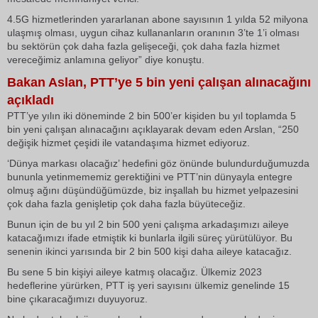
4.5G hizmetlerinden yararlanan abone sayısının 1 yılda 52 milyona
ulaşmış olması, uygun cihaz kullananların oranının 3’te 1’i olması
bu sektörün çok daha fazla gelişeceği, çok daha fazla hizmet
vereceğimiz anlamına geliyor” diye konuştu.
Bakan Aslan, PTT’ye 5 bin yeni çalışan alınacağını
açıkladı
PTT’ye yılın iki döneminde 2 bin 500’er kişiden bu yıl toplamda 5
bin yeni çalışan alınacağını açıklayarak devam eden Arslan, “250
değişik hizmet çeşidi ile vatandaşıma hizmet ediyoruz.
‘Dünya markası olacağız’ hedefini göz önünde bulundurduğumuzda
bununla yetinmememiz gerektiğini ve PTT’nin dünyayla entegre
olmuş ağını düşündüğümüzde, biz inşallah bu hizmet yelpazesini
çok daha fazla genişletip çok daha fazla büyüteceğiz.
Bunun için de bu yıl 2 bin 500 yeni çalışma arkadaşımızı aileye
katacağımızı ifade etmiştik ki bunlarla ilgili süreç yürütülüyor. Bu
senenin ikinci yarısında bir 2 bin 500 kişi daha aileye katacağız.
Bu sene 5 bin kişiyi aileye katmış olacağız. Ülkemiz 2023
hedeflerine yürürken, PTT iş yeri sayısını ülkemiz genelinde 15
bine çıkaracağımızı duyuyoruz.