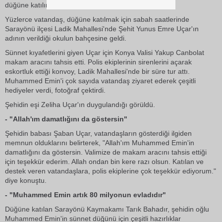
düğüne katılım çağrısı yaptı.
Yüzlerce vatandaş, düğüne katılmak için sabah saatlerinde
Sarayönü ilçesi Ladik Mahallesi'nde Şehit Yunus Emre Uçar'ın
adının verildiği okulun bahçesine geldi.
Sünnet kıyafetlerini giyen Uçar için Konya Valisi Yakup Canbolat
makam aracını tahsis etti. Polis ekiplerinin sirenlerini açarak
eskortluk ettiği konvoy, Ladik Mahallesi'nde bir süre tur attı.
Muhammed Emin'i çok sayıda vatandaş ziyaret ederek çeşitli
hediyeler verdi, fotoğraf çektirdi.
Şehidin eşi Zeliha Uçar'ın duygulandığı görüldü.
- "Allah'ım damatlığını da göstersin"
Şehidin babası Şaban Uçar, vatandaşların gösterdiği ilgiden
memnun olduklarını belirterek, "Allah'ım Muhammed Emin'in
damatlığını da göstersin. Valimize de makam aracını tahsis ettiği
için teşekkür ederim. Allah ondan bin kere razı olsun. Katılan ve
destek veren vatandaşlara, polis ekiplerine çok teşekkür ediyorum."
diye konuştu.
- "Muhammed Emin artık 80 milyonun evladıdır"
Düğüne katılan Sarayönü Kaymakamı Tarık Bahadır, şehidin oğlu
Muhammed Emin'in sünnet düğünü için çeşitli hazırlıklar