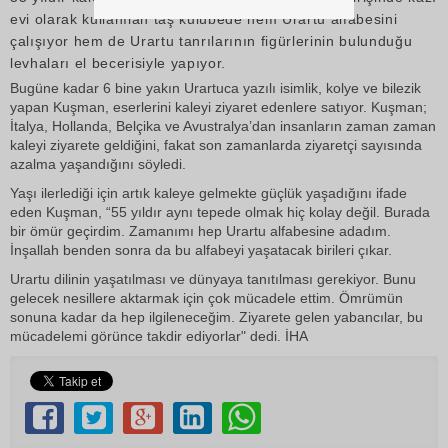
evi olarak kullanılan taş kulübede hem Urartu alfabesini
çalışıyor hem de Urartu tanrılarının figürlerinin bulunduğu
levhaları el becerisiyle yapıyor.
Bugüne kadar 6 bine yakın Urartuca yazılı isimlik, kolye ve bilezik
yapan Kuşman, eserlerini kaleyi ziyaret edenlere satıyor. Kuşman;
İtalya, Hollanda, Belçika ve Avustralya’dan insanların zaman zaman
kaleyi ziyarete geldiğini, fakat son zamanlarda ziyaretçi sayısında
azalma yaşandığını söyledi.
Yaşı ilerlediği için artık kaleye gelmekte güçlük yaşadığını ifade
eden Kuşman, “55 yıldır aynı tepede olmak hiç kolay değil. Burada
bir ömür geçirdim. Zamanımı hep Urartu alfabesine adadım.
İnşallah benden sonra da bu alfabeyi yaşatacak birileri çıkar.
Urartu dilinin yaşatılması ve dünyaya tanıtılması gerekiyor. Bunu
gelecek nesillere aktarmak için çok mücadele ettim. Ömrümün
sonuna kadar da hep ilgileneceğim. Ziyarete gelen yabancılar, bu
mücadelemi görünce takdir ediyorlar" dedi. İHA